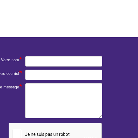
Votre nom
tre courriel
re message