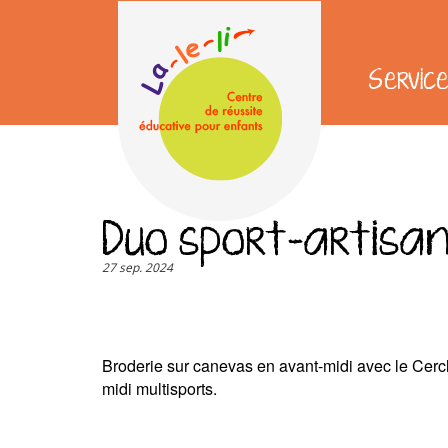
Aller
au
contenu
Servic
principal
User
account
menu
Duo sport-artisan
27 sep. 2024
Broderie sur canevas en avant-midi avec le Cerc
midi multisports.