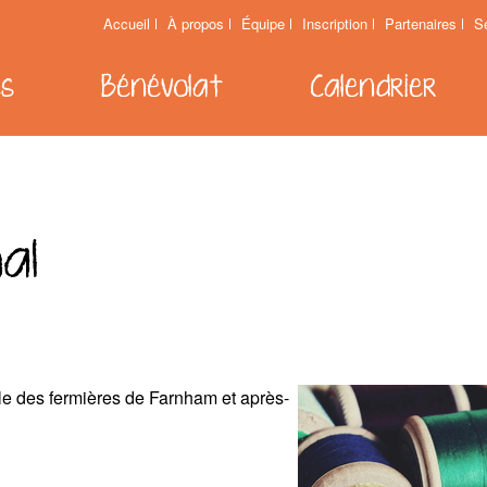
Accueil
À propos
Équipe
Inscription
Partenaires
S
es
Bénévolat
Calendrier
al
le des fermières de Farnham et après-