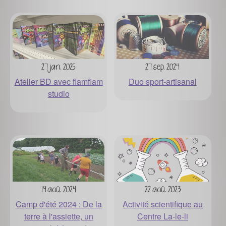
27 jan. 2025
27 sep. 2024
Atelier BD avec flamflam
Duo sport-artisanal
studio
19 aoû. 2024
22 aoû. 2023
Camp d'été 2024 : De la
Activité scientifique au
terre à l'assiette, un
Centre La-le-li