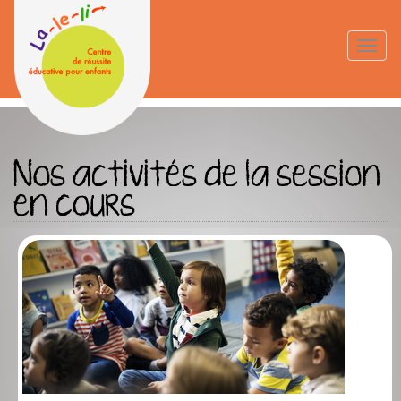
Aller
au
Calendrier
Toggle
contenu
naviga
principal
Nos activités de la session
en cours