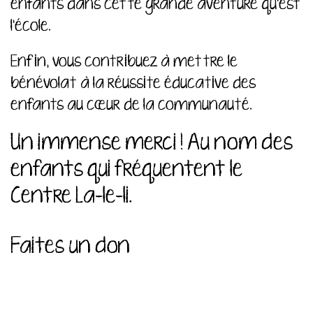
enfants dans cette grande aventure qu’est
l’école.
Enfin, vous contribuez à mettre le
bénévolat à la réussite éducative des
enfants au cœur de la communauté.
Un immense merci ! Au nom des
enfants qui fréquentent le
Centre La-le-li.
Faites un don
iframe