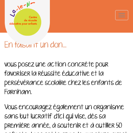
Aller
au
Faites un don
Toggle
contenu
naviga
principal
En faisant un don...
vous posez une action concrète pour
favoriser la réussite éducative et la
persévérance scolaire chez les enfants de
Farnham.
Vous encouragez également un organisme
sans but lucratif d'ici qui vise, dès sa
première année, à soutenir et à outiller 50